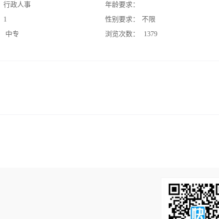
：
行政人事
年龄要求：
：
1
性别要求：
不限
：
中专
浏览次数：
1379