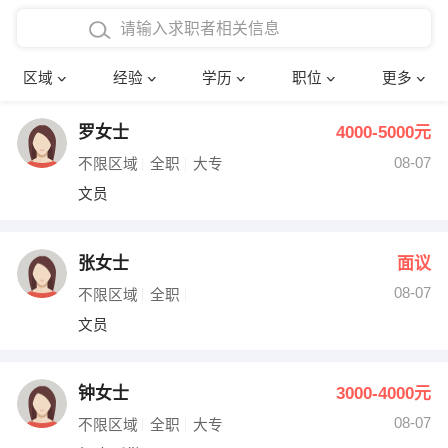
在校学生工作经验
本科
行政后勤
建筑装潢
确定
区域
经验
学历
职位
更多
三年以上工作经验
硕士
销售岗位
教师
罗女士
4000-5000元
四年以上工作经验
博士
文员
护士
08-07
不限区域
全职
大专
五年以上工作经验
财务会计
传单派发
文员
十年以上工作经验
超市零售
促销导购
张女士
面议
网络IT
保健按摩
08-07
不限区域
全职
文员
快递员
前台接待
收银员
技术员/工程师
钟女士
3000-4000元
08-07
水电/机修
部门经理
不限区域
全职
大专