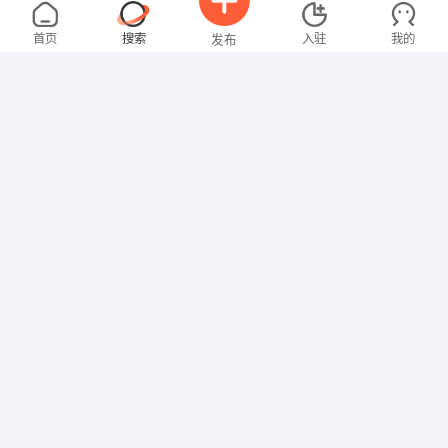
张女士
3000-4000元
08-07
不限区域
全职
大专
首页
搜索
入驻
我的
发布
文员
童女士
3000-4000元
08-07
大专
招聘信息
求职简历
其他职位
崔先生
5000-8000元
08-07
不限区域
全职
司机/交通
周女士
面议
08-07
不限